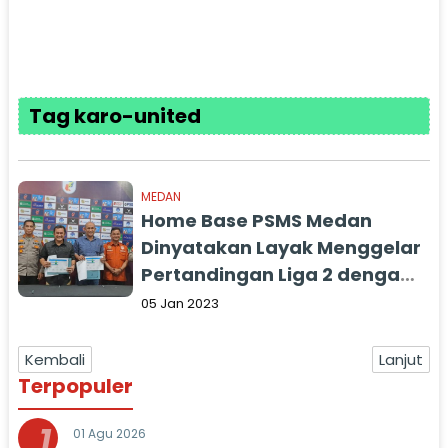
Tag karo-united
MEDAN
Home Base PSMS Medan
Dinyatakan Layak Menggelar
Pertandingan Liga 2 dengan
Penonton
05 Jan 2023
Kembali
Lanjut
Terpopuler
1
01 Agu 2026