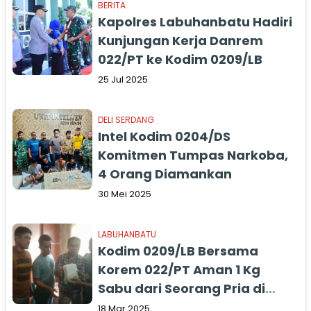
BERITA
Kapolres Labuhanbatu Hadiri
Kunjungan Kerja Danrem
022/PT ke Kodim 0209/LB
25 Jul 2025
DELI SERDANG
Intel Kodim 0204/DS
Komitmen Tumpas Narkoba,
4 Orang Diamankan
30 Mei 2025
LABUHANBATU
Kodim 0209/LB Bersama
Korem 022/PT Aman 1 Kg
Sabu dari Seorang Pria di
Kos-kosan
18 Mar 2025