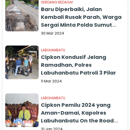
SERDANG BEDAGAI
Baru Diperbaiki, Jalan
Kembali Rusak Parah, Warga
Sergai Minta Polda Sumut
Periksa Pelaksana Proyek
30 Mar 2024
LABUHANBATU
Cipkon Kondusif Jelang
Ramadhan, Polres
Labuhanbatu Patroli 3 Pilar
11 Mar 2024
LABUHANBATU
Cipkon Pemilu 2024 yang
Aman-Damai, Kapolres
Labuhanbatu On the Road
Silaturahmi ke NU dan MUI
31 Jan 2024