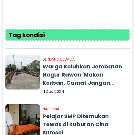
Tag kondisi
SERDANG BEDAGAI
Warga Keluhkan Jembatan
Nagur Rawan 'Makan'
Korban, Camat Jangan
Tutup Mata
11 Des 2024
NASIONAL
Pelajar SMP Ditemukan
Tewas di Kuburan Cina
Sumsel