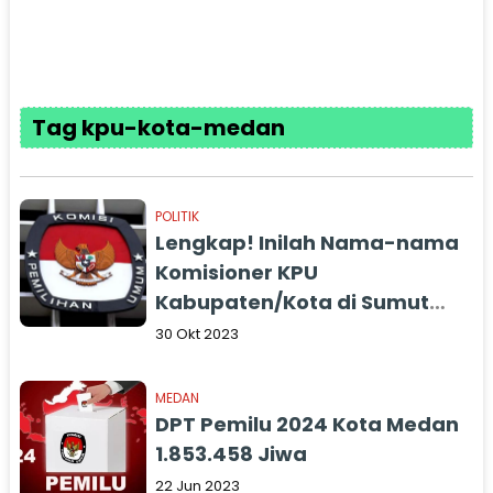
Tag kpu-kota-medan
POLITIK
Lengkap! Inilah Nama-nama
Komisioner KPU
Kabupaten/Kota di Sumut
Periode 2023-2028
30 Okt 2023
MEDAN
DPT Pemilu 2024 Kota Medan
1.853.458 Jiwa
22 Jun 2023