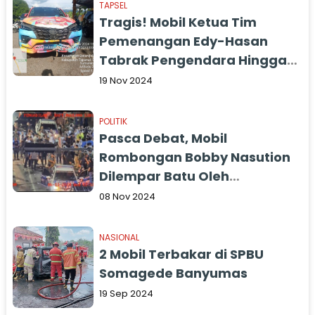
TAPSEL
Tragis! Mobil Ketua Tim
Pemenangan Edy-Hasan
Tabrak Pengendara Hingga
Tewas di Tapsel
19 Nov 2024
POLITIK
Pasca Debat, Mobil
Rombongan Bobby Nasution
Dilempar Batu Oleh
Pendukung Edy Rahmayadi
08 Nov 2024
NASIONAL
2 Mobil Terbakar di SPBU
Somagede Banyumas
19 Sep 2024