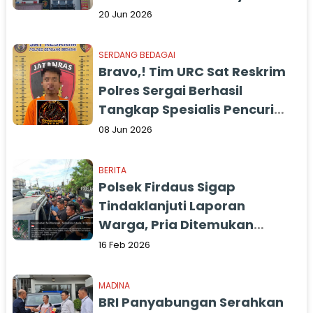
Masih Berjalan
20 Jun 2026
SERDANG BEDAGAI
Bravo,! Tim URC Sat Reskrim
Polres Sergai Berhasil
Tangkap Spesialis Pencuri
Mobil Pick Up
08 Jun 2026
BERITA
Polsek Firdaus Sigap
Tindaklanjuti Laporan
Warga, Pria Ditemukan
Meninggal di Dalam Mobil
16 Feb 2026
MADINA
BRI Panyabungan Serahkan