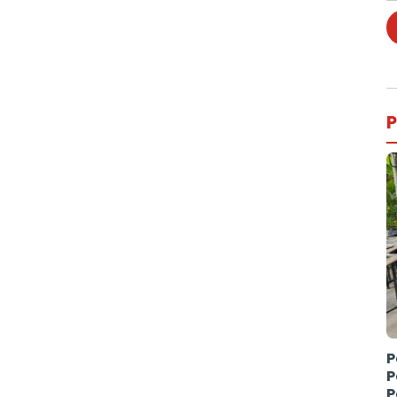
P
P
P
P