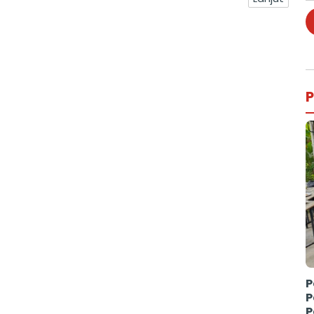
P
P
P
P