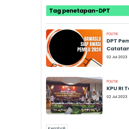
Tag penetapan-DPT
POLITIK
DPT Pem
Catata
02 Jul 2023
POLITIK
KPU RI 
02 Jul 2023
Kembali