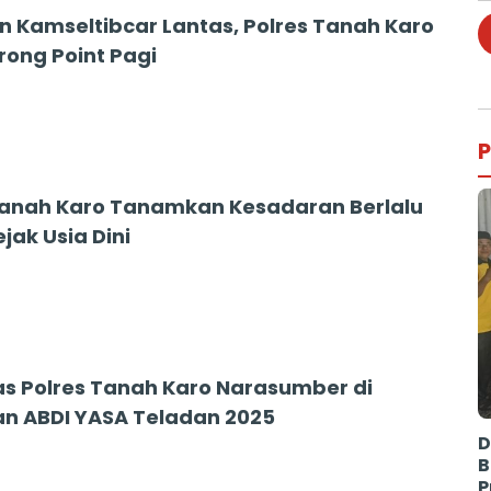
n Kamseltibcar Lantas, Polres Tanah Karo
rong Point Pagi
5
P
Tanah Karo Tanamkan Kesadaran Berlalu
ejak Usia Dini
5
as Polres Tanah Karo Narasumber di
an ABDI YASA Teladan 2025
D
5
B
P