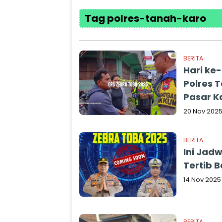
Tag polres-tanah-karo
BERITA
Hari ke
Polres T
Pasar K
20 Nov 202
BERITA
Ini Jadw
Tertib B
14 Nov 2025
BERITA