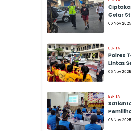
Ciptaka
Gelar St
06 Nov 202
BERITA
Polres 
Lintas S
06 Nov 202
BERITA
Satlant
Pemilih
06 Nov 202