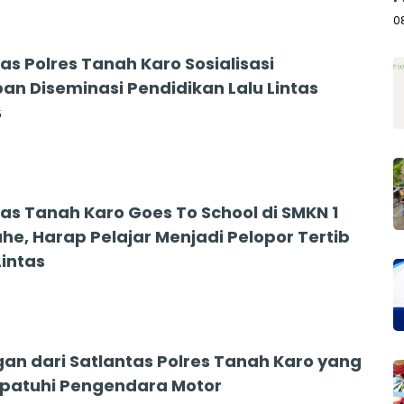
A
0
as Polres Tanah Karo Sosialisasi
an Diseminasi Pendidikan Lalu Lintas
5
tas Tanah Karo Goes To School di SMKN 1
he, Harap Pelajar Menjadi Pelopor Tertib
Lintas
5
gan dari Satlantas Polres Tanah Karo yang
ipatuhi Pengendara Motor