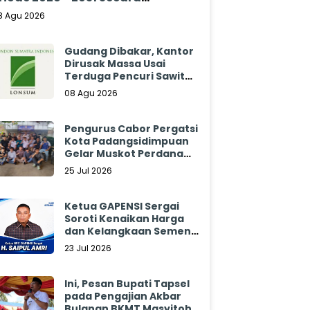
klamasi
8 Agu 2026
Gudang Dibakar, Kantor
Dirusak Massa Usai
Terduga Pencuri Sawit
Tewas: Manajemen
08 Agu 2026
Sibulan Estate Bungkam
Pengurus Cabor Pergatsi
Kota Padangsidimpuan
Gelar Muskot Perdana
2026 - 2030
25 Jul 2026
Ketua GAPENSI Sergai
Soroti Kenaikan Harga
dan Kelangkaan Semen,
Minta Pemerintah
23 Jul 2026
Segera Bertindak
Ini, Pesan Bupati Tapsel
pada Pengajian Akbar
Bulanan BKMT Masyitoh