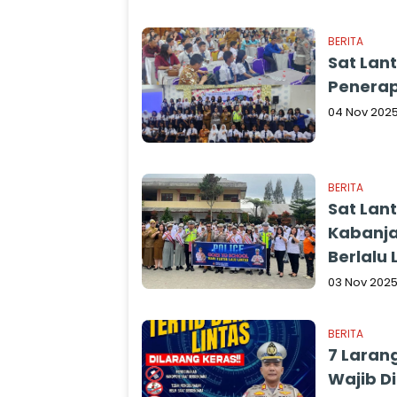
BERITA
Sat Lant
Penerap
04 Nov 202
BERITA
Sat Lan
Kabanja
Berlalu 
03 Nov 202
BERITA
7 Laran
Wajib D