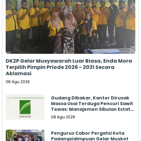
DK2P Gelar Musyawarah Luar Biasa, Enda Mora
Terpilih Pimpin Priode 2026 - 2031 Secara
Aklamasi
08 Agu 2026
Gudang Dibakar, Kantor Dirusak
Massa Usai Terduga Pencuri Sawit
Tewas: Manajemen Sibulan Estate
Bungkam
08 Agu 2026
Pengurus Cabor Pergatsi Kota
Padangsidimpuan Gelar Muskot