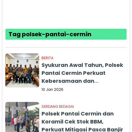
Tag polsek-pantai-cermin
BERITA
Syukuran Awal Tahun, Polsek
Pantai Cermin Perkuat
Kebersamaan dan
Pelayanan Publik
10 Jan 2026
SERDANG BEDAGAI
Polsek Pantai Cermin dan
Koramil Cek Stok BBM,
Perkuat Mitigasi Pasca Banjir