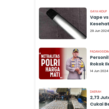
GAYA HIDUP
Vape vs
Keseha
29 Jun 2024
PADANGSIDI
Personi
Rokok Il
14 Jun 2024
DAERAH
2,73 Jut
Cukai Be