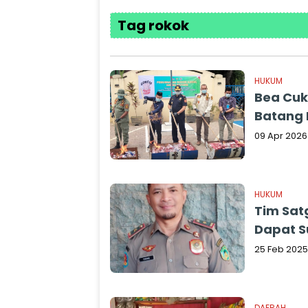
Tag rokok
HUKUM
Bea Cuk
Batang R
09 Apr 2026
HUKUM
Tim Sat
Dapat S
25 Feb 2025
DAERAH