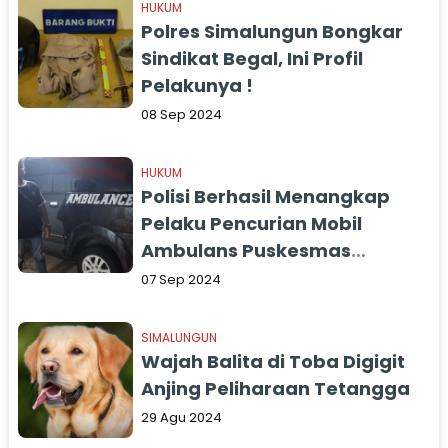
HUKUM
Polres Simalungun Bongkar
Sindikat Begal, Ini Profil
Pelakunya !
08 Sep 2024
HUKUM
Polisi Berhasil Menangkap
Pelaku Pencurian Mobil
Ambulans Puskesmas
Marubun Jaya Simalungun
07 Sep 2024
SIMALUNGUN
Wajah Balita di Toba Digigit
Anjing Peliharaan Tetangga
29 Agu 2024