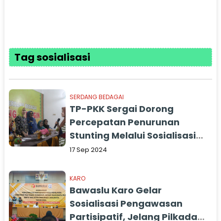
Tag sosialisasi
SERDANG BEDAGAI
TP-PKK Sergai Dorong
Percepatan Penurunan
Stunting Melalui Sosialisasi
PPKS-Satyagatra
17 Sep 2024
KARO
Bawaslu Karo Gelar
Sosialisasi Pengawasan
Partisipatif, Jelang Pilkada