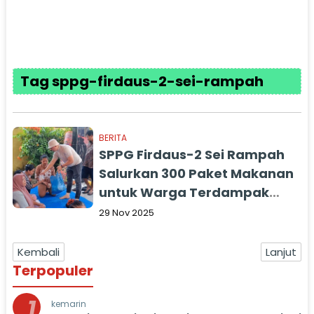
Tag sppg-firdaus-2-sei-rampah
BERITA
SPPG Firdaus-2 Sei Rampah
Salurkan 300 Paket Makanan
untuk Warga Terdampak
Banjir
29 Nov 2025
Kembali
Lanjut
Terpopuler
1
kemarin