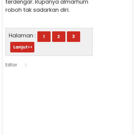
terdengar. Rupanya almarhum
roboh tak sadarkan diri.
Halaman :
1
2
3
Lanjut>>
Editor
: