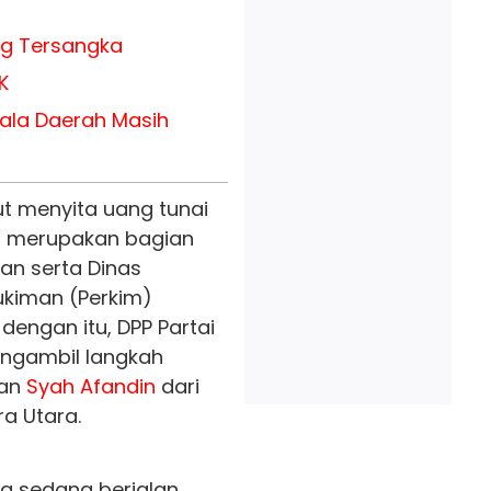
ng Tersangka
K
pala Daerah Masih
ut menyita uang tunai
ga merupakan bagian
kan serta Dinas
kiman (Perkim)
engan itu, DPP Partai
engambil langkah
kan
Syah Afandin
dari
a Utara.
g sedang berjalan,