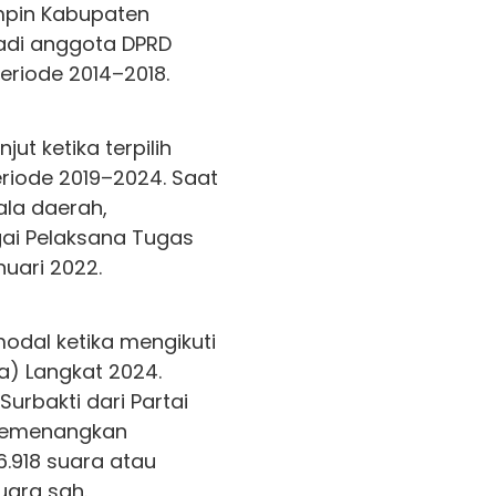
mpin Kabupaten
jadi anggota DPRD
eriode 2014–2018.
ut ketika terpilih
riode 2019–2024. Saat
ala daerah,
ai Pelaksana Tugas
nuari 2022.
odal ketika mengikuti
a) Langkat 2024.
urbakti dari Partai
memenangkan
6.918 suara atau
suara sah.