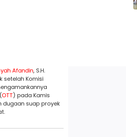
Syah Afandin
, S.H.
k setelah Komisi
mengamankannya
(
OTT
) pada Kamis
n dugaan suap proyek
t.