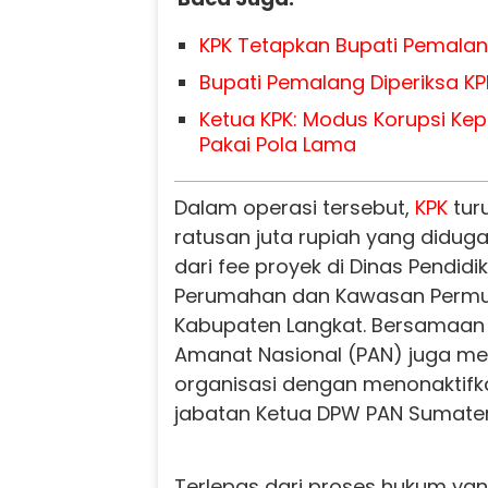
KPK Tetapkan Bupati Pemala
Bupati Pemalang Diperiksa KP
Ketua KPK: Modus Korupsi Ke
Pakai Pola Lama
Dalam operasi tersebut,
KPK
tur
ratusan juta rupiah yang didu
dari fee proyek di Dinas Pendidi
Perumahan dan Kawasan Permu
Kabupaten Langkat. Bersamaan d
Amanat Nasional (PAN) juga m
organisasi dengan menonaktif
jabatan Ketua DPW PAN Sumater
Terlepas dari proses hukum yan