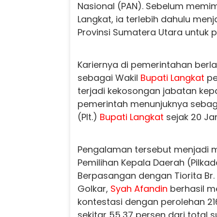
Nasional (PAN). Sebelum memi
Langkat, ia terlebih dahulu men
Provinsi Sumatera Utara untuk p
Kariernya di pemerintahan berlanj
sebagai Wakil
Bupati Langkat
pe
terjadi kekosongan jabatan kep
pemerintah menunjuknya sebag
(Plt.)
Bupati Langkat
sejak 20 Ja
Pengalaman tersebut menjadi m
Pemilihan Kepala Daerah (Pilkad
Berpasangan dengan Tiorita Br. S
Golkar,
Syah Afandin
berhasil 
kontestasi dengan perolehan 21
sekitar 55,37 persen dari total 