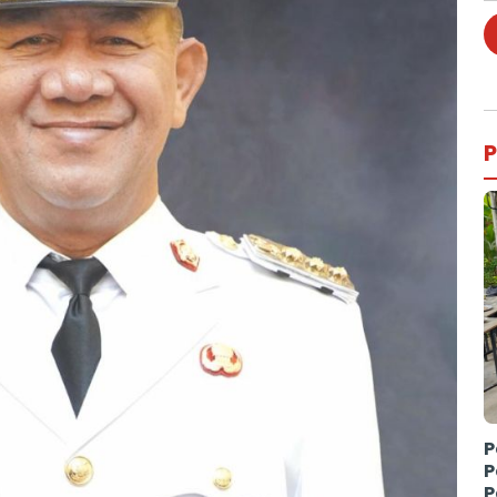
P
P
P
P