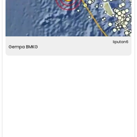
liputan6
Gempa BMKG