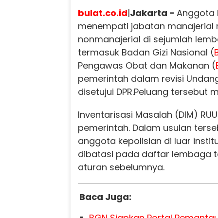
bulat.co.id
|
Jakarta -
Anggota P
menempati jabatan manajerial
nonmanajerial di sejumlah lem
termasuk Badan Gizi Nasional (
Pengawas Obat dan Makanan (
pemerintah dalam revisi Undan
disetujui DPR.
Peluang tersebut 
Inventarisasi Masalah (DIM) RUU 
pemerintah. Dalam usulan ters
anggota kepolisian di luar institus
dibatasi pada daftar lembaga 
aturan sebelumnya.
Baca Juga:
BGN Siapkan Portal Pemant