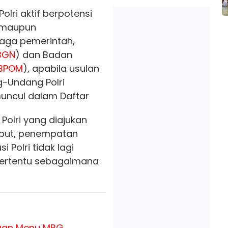
olri aktif berpotensi
 maupun
baga pemerintah,
BGN
) dan Badan
BPOM
), apabila usulan
g-Undang Polri
muncul dalam Daftar
Polri yang diajukan
ebut, penempatan
i Polri tidak lagi
tertentu sebagaimana
auan Menu MBG