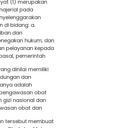
yat (1) merupakan
najerial pada
nyelenggarakan
 di bidang: a.
iban dan
penegakan hukum; dan
dan pelayanan kepada
pasal, pemerintah
g dinilai memiliki
indungan dan
ranya adalah
, pengawasan obat
gizi nasional dan
awasan obat dan
an tersebut membuat