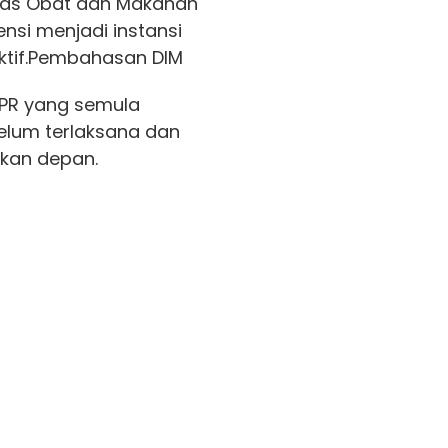
was Obat dan Makanan
nsi menjadi instansi
tif.
Pembahasan DIM
DPR yang semula
elum terlaksana dan
ekan depan.