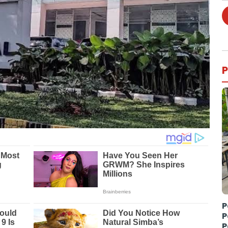
P
P
P
P