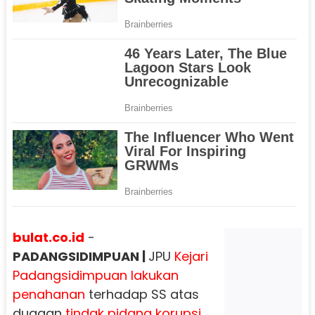
bulat.co.id
-
PADANGSIDIMPUAN |
JPU
Kejari
Padangsidimpuan
lakukan
penahanan
terhadap SS atas
dugaan
tindak pidana korupsi