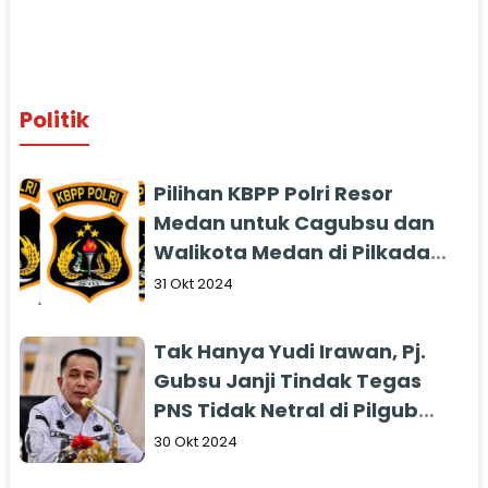
Politik
Pilihan KBPP Polri Resor
Medan untuk Cagubsu dan
Walikota Medan di Pilkada
2024 Bukan Seperti Ini....
31 Okt 2024
Tak Hanya Yudi Irawan, Pj.
Gubsu Janji Tindak Tegas
PNS Tidak Netral di Pilgub
Sumut
30 Okt 2024