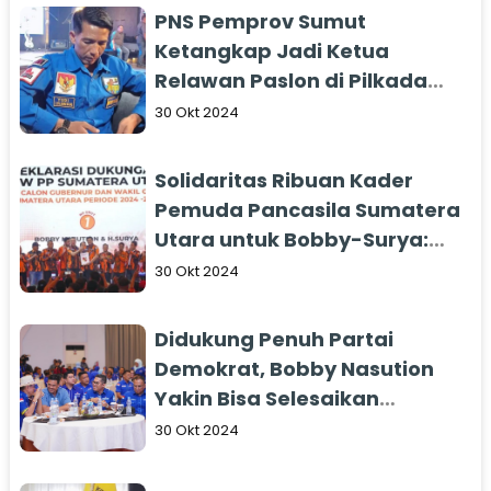
PNS Pemprov Sumut
Ketangkap Jadi Ketua
Relawan Paslon di Pilkada
Serentak
30 Okt 2024
Solidaritas Ribuan Kader
Pemuda Pancasila Sumatera
Utara untuk Bobby-Surya:
Komitmen dan Apresiasi
30 Okt 2024
yang Tulus
Didukung Penuh Partai
Demokrat, Bobby Nasution
Yakin Bisa Selesaikan
Masalah Infrastruktur Jalan
30 Okt 2024