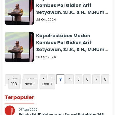
Kombes Pol Gidion Arif
Setyawan, S.I.K., S.H., M.HUm
saat menandatangani
28 Okt 2024
deklarasi pilkada Damai Kota
Medan 2024.
Kapolrestabes Medan
Kombes Pol Gidion Arif
Setyawan, S.I.K., S.H., M.HUm
saat menandatangani
28 Okt 2024
deklarasi pilkada Damai Kota
Medan 2024.
« First
‹ Prev
1
2
3
4
5
6
7
8
...
108
Next ›
Last »
Terpopuler
1
01 Agu 2026
Bunda PAUD Kabupaten Tapsel Kukuhkan 248