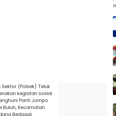
2
 Sektor (Polsek) Teluk
nakan kegiatan sosial
enghuni Panti Jompo
ei Buluh, Kecamatan
rdang Bedagai