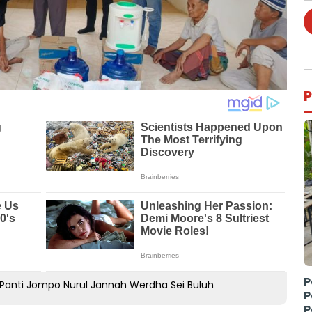
P
P
 Panti Jompo Nurul Jannah Werdha Sei Buluh
P
P