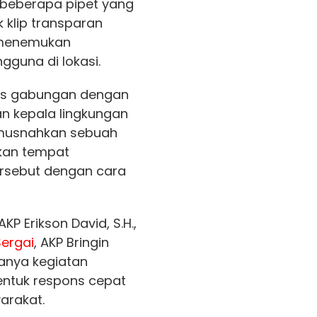
 beberapa pipet yang
k klip transparan
 menemukan
guna di lokasi.
gas gabungan dengan
n kepala lingkungan
musnahkan sebuah
ikan tempat
rsebut dengan cara
AKP Erikson David, S.H.,
Sergai
, AKP Bringin
danya kegiatan
entuk respons cepat
arakat.