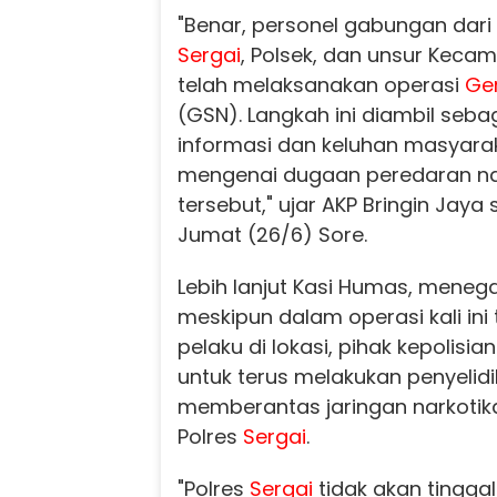
"Benar, personel gabungan dari
Sergai
, Polsek, dan unsur Keca
telah melaksanakan operasi
Ge
(GSN). Langkah ini diambil sebag
informasi dan keluhan masyarak
mengenai dugaan peredaran na
tersebut," ujar AKP Bringin Jaya 
Jumat (26/6) Sore.
Lebih lanjut Kasi Humas, mene
meskipun dalam operasi kali ini
pelaku di lokasi, pihak kepolis
untuk terus melakukan penyeli
memberantas jaringan narkotik
Polres
Sergai
.
"Polres
Sergai
tidak akan tingga