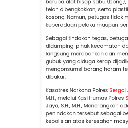
berupa alat hisap sabu (bong),
telah dibengkokkan, serta plasti
kosong. Namun, petugas tidak
keberadaan pelaku maupun peng
Sebagai tindakan tegas, petu
didampingi pihak kecamatan da
langsung merobohkan dan me
gubuk yang diduga kerap dijad
mengonsumsi barang haram te
dibakar.
Kasatres Narkona Polres
Sergai
M.H., melalui Kasi Humas Polres
Jaya, S.H., M.H., Menerangkan a
penindakan tersebut sebagai b
kepolisian atas keresahan masy