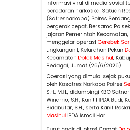
informasi viral di media sosial 
peredaran narkotika, Satuan R
(Satresnarkoba) Polres Serdang
bergerak cepat. Bersama Polse
jajaran Pemerintah Kecamatan
menggelar operasi
Gerebek Sa
Lingkungan I, Kelurahan Pekan
D
Kecamatan
Dolok Masihul
, Kab
Bedagai, Jumat (26/6/2026).
Operasi yang dimulai sejak pukul
oleh Kasatres Narkoba Polres
Se
S.H., M.H., didampingi KBO Satna
Winarno, S.H., Kanit I IPDA Budi, K
Sidabutar, S.H., serta Kanit Resk
Masihul
IPDA Ismail Har.
Turut hadir di lokasi Camat
Dolo