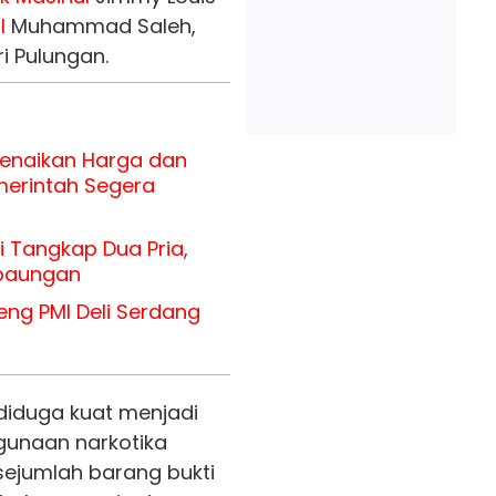
l
Muhammad Saleh,
ri Pulungan.
Kenaikan Harga dan
merintah Segera
i Tangkap Dua Pria,
rbaungan
ng PMI Deli Serdang
diduga kuat menjadi
gunaan narkotika
ejumlah barang bukti