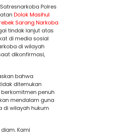
 Satresnarkoba Polres
matan
Dolok Masihul
rebek Sarang Narkoba
ai tindak lanjut atas
at di media sosial
rkoba di wilayah
saat dikonfirmasi,
gaskan bahwa
 tidak ditemukan
ian berkomitmen penuh
dikan mendalam guna
a di wilayah hukum
l diam. Kami