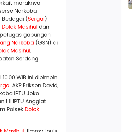
terkait maraknya
eserse Narkoba
 Bedagai (
Sergai
)
k
Dolok Masihul
dan
, petugas gabungan
rang Narkoba
(GSN) di
olok Masihul
,
upaten Serdang
 10.00 WIB ini dipimpin
rgai
AKP Erikson David,
rkoba IPTU Joko
anit II IPTU Anggiat
rim Polsek
Dolok
k Masihul
Jimmy Louis