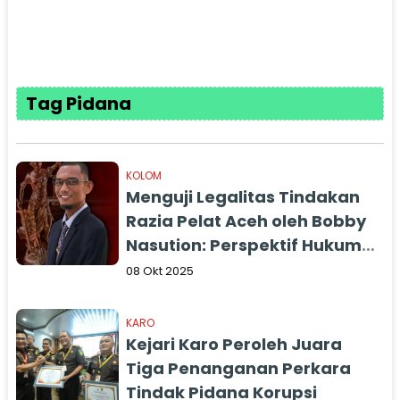
Tag Pidana
KOLOM
Menguji Legalitas Tindakan
Razia Pelat Aceh oleh Bobby
Nasution: Perspektif Hukum
Pidana
08 Okt 2025
KARO
Kejari Karo Peroleh Juara
Tiga Penanganan Perkara
Tindak Pidana Korupsi