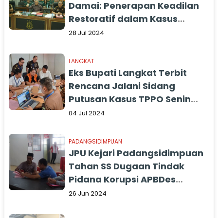
Damai: Penerapan Keadilan
Restoratif dalam Kasus
Pidana
28 Jul 2024
LANGKAT
Eks Bupati Langkat Terbit
Rencana Jalani Sidang
Putusan Kasus TPPO Senin
Depan
04 Jul 2024
PADANGSIDIMPUAN
JPU Kejari Padangsidimpuan
Tahan SS Dugaan Tindak
Pidana Korupsi APBDes
Batang Bahal TA 2021-2022
26 Jun 2024