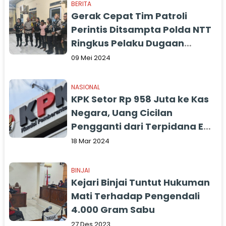
BERITA
Gerak Cepat Tim Patroli
Perintis Ditsampta Polda NTT
Ringkus Pelaku Dugaan
Pencurian
09 Mei 2024
NASIONAL
KPK Setor Rp 958 Juta ke Kas
Negara, Uang Cicilan
Pengganti dari Terpidana Eks
Walkot Banjar Herman
18 Mar 2024
Sutrisno
BINJAI
Kejari Binjai Tuntut Hukuman
Mati Terhadap Pengendali
4.000 Gram Sabu
27 Des 2023