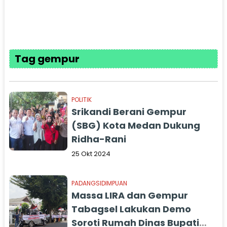
Tag gempur
POLITIK
Srikandi Berani Gempur
(SBG) Kota Medan Dukung
Ridha-Rani
25 Okt 2024
PADANGSIDIMPUAN
Massa LIRA dan Gempur
Tabagsel Lakukan Demo
Soroti Rumah Dinas Bupati