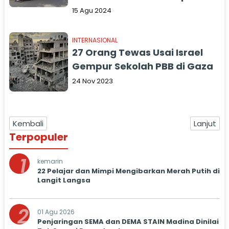
Tapsel Lama, Ini Tuntutannya
15 Agu 2024
INTERNASIONAL
27 Orang Tewas Usai Israel
Gempur Sekolah PBB di Gaza
24 Nov 2023
Kembali
Lanjut
Terpopuler
1
kemarin
22 Pelajar dan Mimpi Mengibarkan Merah Putih di
Langit Langsa
2
01 Agu 2026
Penjaringan SEMA dan DEMA STAIN Madina Dinilai