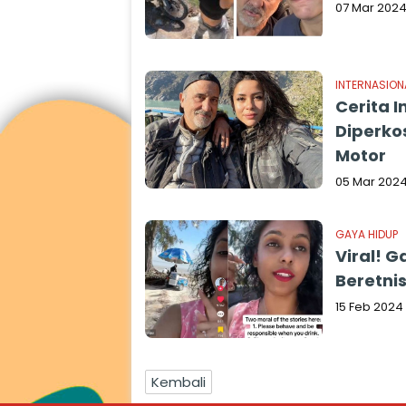
07 Mar 202
INTERNASION
Cerita 
Diperkos
Motor
05 Mar 202
GAYA HIDUP
Viral! G
Beretnis
15 Feb 2024
Kembali