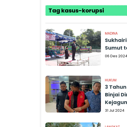
Tag kasus-korupsi
MADINA
Sukhair
Sumut t
06 Des 202
HUKUM
3 Tahun
Binjai D
Kejagu
31 Jul 2024
LANGKAT