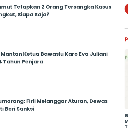
umut Tetapkan 2 Orang Tersangka Kasus
ngkat, Siapa Saja?
4
P
, Mantan Ketua Bawaslu Karo Eva Juliani
 4 Tahun Penjara
3
tumorang: Firli Melanggar Aturan, Dewas
i Beri Sanksi
G
M
T