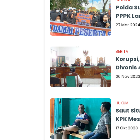
Polda S
PPPK La
27 Mar 202
BERITA
Korupsi
Divonis
06 Nov 202
HUKUM
Saut Si
KPK Mest
17 Okt 2023