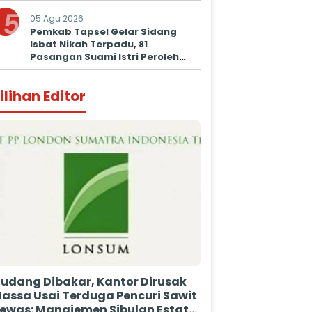
5
05 Agu 2026
Pemkab Tapsel Gelar Sidang
Isbat Nikah Terpadu, 81
Pasangan Suami Istri Peroleh
Kepastian Hukum
ilihan Editor
udang Dibakar, Kantor Dirusak
assa Usai Terduga Pencuri Sawit
ewas: Manajemen Sibulan Estate