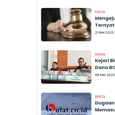
POLITIK
Mengeju
Ternyat
21 Mei 2023
MEDAN
Kejari B
Dana BO
08 Mei 2023
BERITA
Dugaan 
Memasuk