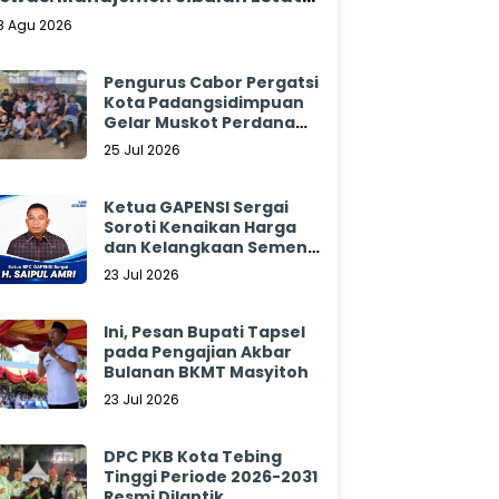
ungkam
8 Agu 2026
Pengurus Cabor Pergatsi
Kota Padangsidimpuan
Gelar Muskot Perdana
2026 - 2030
25 Jul 2026
Ketua GAPENSI Sergai
Soroti Kenaikan Harga
dan Kelangkaan Semen,
Minta Pemerintah
23 Jul 2026
Segera Bertindak
Ini, Pesan Bupati Tapsel
pada Pengajian Akbar
Bulanan BKMT Masyitoh
23 Jul 2026
DPC PKB Kota Tebing
Tinggi Periode 2026-2031
Resmi Dilantik