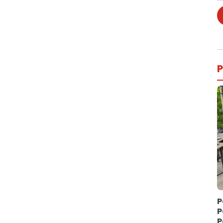
P
P
P
P