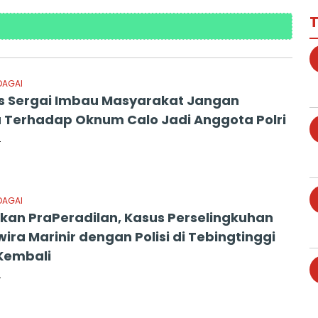
T
DAGAI
s Sergai Imbau Masyarakat Jangan
 Terhadap Oknum Calo Jadi Anggota Polri
4
DAGAI
an PraPeradilan, Kasus Perselingkuhan
rwira Marinir dengan Polisi di Tebingtinggi
Kembali
4