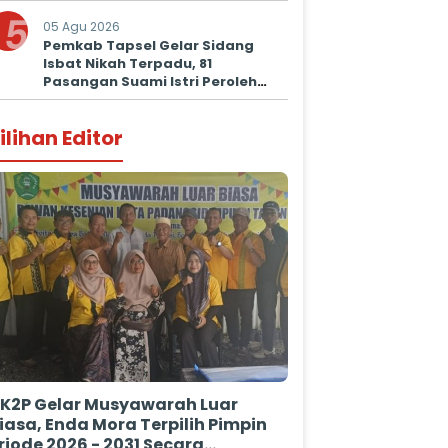
5
05 Agu 2026
Pemkab Tapsel Gelar Sidang
Isbat Nikah Terpadu, 81
Pasangan Suami Istri Peroleh
Kepastian Hukum
ilihan Editor
K2P Gelar Musyawarah Luar
iasa, Enda Mora Terpilih Pimpin
riode 2026 - 2031 Secara