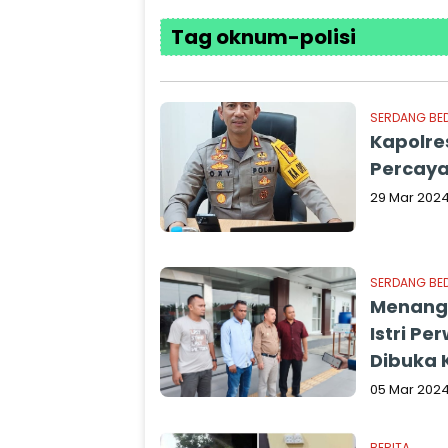
Tag oknum-polisi
SERDANG BE
Kapolre
Percaya
29 Mar 202
SERDANG BE
Menangk
Istri Pe
Dibuka 
05 Mar 202
BERITA