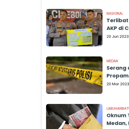
NASIONAL
Terlibat
AKP di 
20 Jun 2023
MEDAN
Serang 
Propam 
20 Mar 202
LABUHANBAT
Oknum T
Medan, 