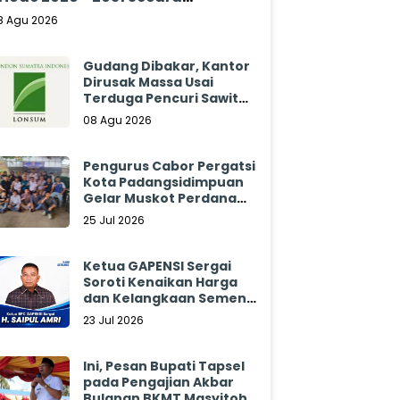
klamasi
8 Agu 2026
Gudang Dibakar, Kantor
Dirusak Massa Usai
Terduga Pencuri Sawit
Tewas: Manajemen
08 Agu 2026
Sibulan Estate Bungkam
Pengurus Cabor Pergatsi
Kota Padangsidimpuan
Gelar Muskot Perdana
2026 - 2030
25 Jul 2026
Ketua GAPENSI Sergai
Soroti Kenaikan Harga
dan Kelangkaan Semen,
Minta Pemerintah
23 Jul 2026
Segera Bertindak
Ini, Pesan Bupati Tapsel
pada Pengajian Akbar
Bulanan BKMT Masyitoh