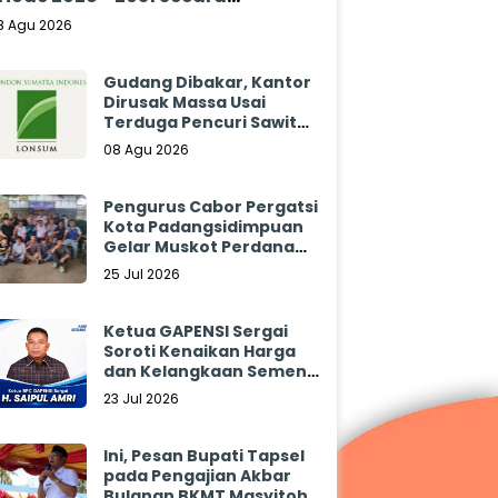
klamasi
8 Agu 2026
Gudang Dibakar, Kantor
Dirusak Massa Usai
Terduga Pencuri Sawit
Tewas: Manajemen
08 Agu 2026
Sibulan Estate Bungkam
Pengurus Cabor Pergatsi
Kota Padangsidimpuan
Gelar Muskot Perdana
2026 - 2030
25 Jul 2026
Ketua GAPENSI Sergai
Soroti Kenaikan Harga
dan Kelangkaan Semen,
Minta Pemerintah
23 Jul 2026
Segera Bertindak
Ini, Pesan Bupati Tapsel
pada Pengajian Akbar
Bulanan BKMT Masyitoh