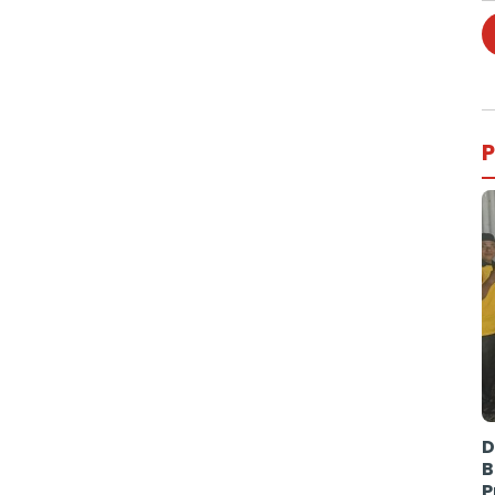
P
D
B
P