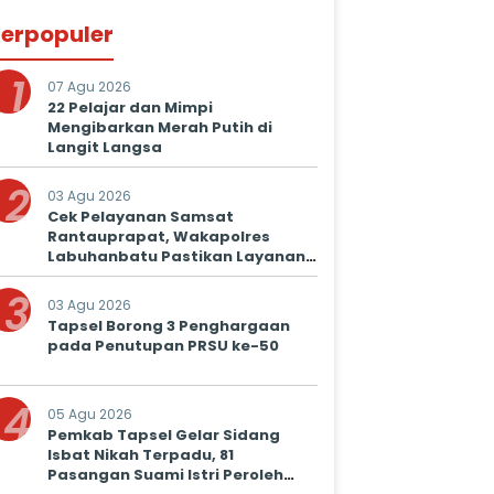
erpopuler
1
07 Agu 2026
22 Pelajar dan Mimpi
Mengibarkan Merah Putih di
Langit Langsa
2
03 Agu 2026
Cek Pelayanan Samsat
Rantauprapat, Wakapolres
Labuhanbatu Pastikan Layanan
Prima untuk Masyarakat
3
03 Agu 2026
Tapsel Borong 3 Penghargaan
pada Penutupan PRSU ke-50
4
05 Agu 2026
Pemkab Tapsel Gelar Sidang
Isbat Nikah Terpadu, 81
Pasangan Suami Istri Peroleh