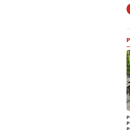
P
P
P
P