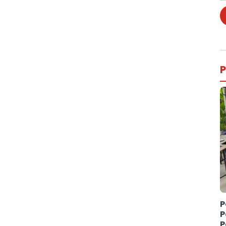
P
P
P
P