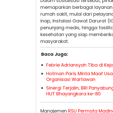
Dalam sosialisasi tersebut, piha
memaparkan berbagai layanan u
rumah sakit, mulai dari pelayan
inap, Instalasi Gawat Darurat (I
penunjang medis, hingga fasili
kesehatan yang siap memberik
masyarakat.
Baca Juga:
Febrie Adriansyah Tiba di Kej
Hotman Paris Minta Maaf Usa
Organisasi Wartawan
Sinergi Terjalin, BRI Panyabu
HUT Bhayangkara ke-80
Manajemen
RSU Permata Madin