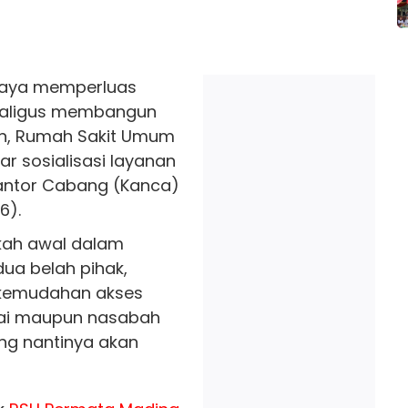
paya memperluas
kaligus membangun
an, Rumah Sakit Umum
r sosialisasi layanan
ntor Cabang (Kanca)
6).
gkah awal dalam
dua belah pihak,
kemudahan akses
wai maupun nasabah
ng nantinya akan