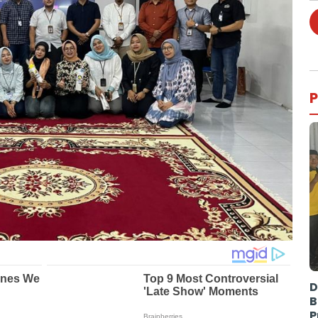
P
D
B
P