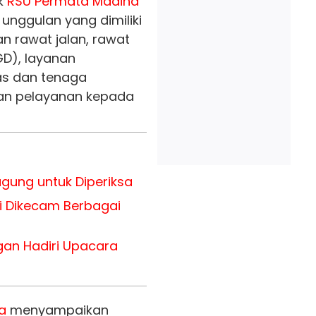
k
RSU Permata Madina
nggulan yang dimiliki
an rawat jalan, rawat
GD), layanan
tas dan tenaga
an pelayanan kepada
agung untuk Diperiksa
i Dikecam Berbagai
ngan Hadiri Upacara
a
menyampaikan