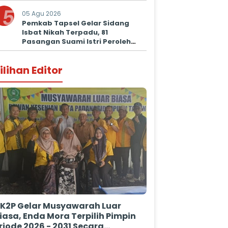
Prima untuk Masyarakat
5
05 Agu 2026
Pemkab Tapsel Gelar Sidang
Isbat Nikah Terpadu, 81
Pasangan Suami Istri Peroleh
Kepastian Hukum
ilihan Editor
K2P Gelar Musyawarah Luar
iasa, Enda Mora Terpilih Pimpin
riode 2026 - 2031 Secara