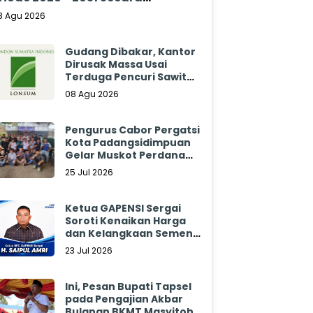
klamasi
8 Agu 2026
Gudang Dibakar, Kantor
Dirusak Massa Usai
Terduga Pencuri Sawit
Tewas: Manajemen
08 Agu 2026
Sibulan Estate Bungkam
Pengurus Cabor Pergatsi
Kota Padangsidimpuan
Gelar Muskot Perdana
2026 - 2030
25 Jul 2026
Ketua GAPENSI Sergai
Soroti Kenaikan Harga
dan Kelangkaan Semen,
Minta Pemerintah
23 Jul 2026
Segera Bertindak
Ini, Pesan Bupati Tapsel
pada Pengajian Akbar
Bulanan BKMT Masyitoh