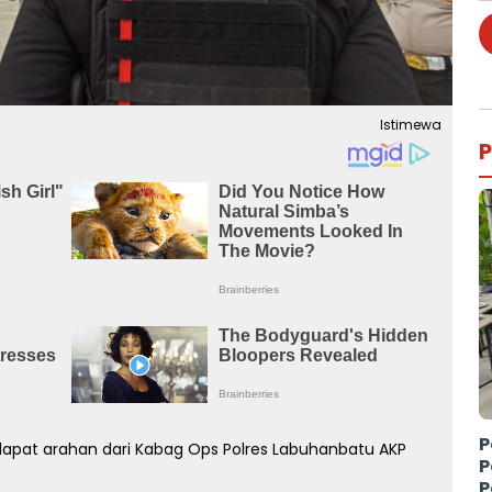
Istimewa
P
P
dapat arahan dari Kabag Ops Polres Labuhanbatu AKP
P
P