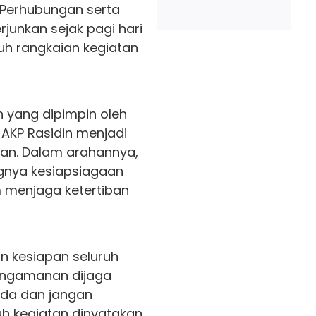
s Perhubungan serta
erjunkan sejak pagi hari
uh rangkaian kegiatan
 yang dipimpin oleh
, AKP Rasidin menjadi
an. Dalam arahannya,
gnya kesiapsiagaan
m menjaga ketertiban
an kesiapan seluruh
 pengamanan dijaga
da dan jangan
uh kegiatan dinyatakan