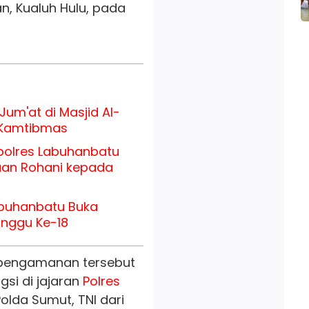
, Kualuh Hulu, pada
Jum'at di Masjid Al-
 Kamtibmas
apolres Labuhanbatu
aan Rohani kepada
abuhanbatu Buka
inggu Ke-18
n, pengamanan tersebut
si di jajaran
Polres
Polda Sumut, TNI dari