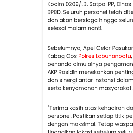
Kodim 0209/LB, Satpol PP, Dina
BPBD. Seluruh personel telah dit
dan akan bersiaga hingga selur
selesai malam nanti.
Sebelumnya, Apel Gelar Pasukan
Kabag Ops
Polres
Labuhanbatu
penanda dimulainya pengaman
AKP Rasidin menekankan pentin
dan sinergi antar instansi dala
serta kenyamanan masyarakat.
"Terima kasih atas kehadiran d
personel. Pastikan setiap titik
dengan maksimal. Tetap waspa
tinggalkan lokasi sebelum selur