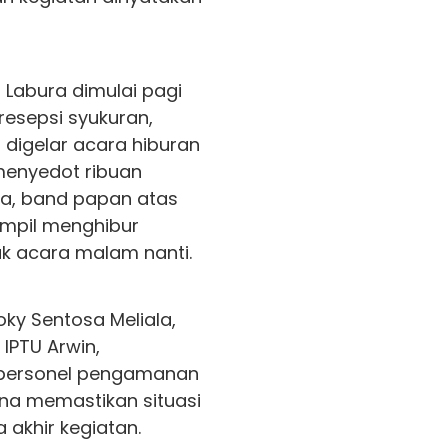
 Labura dimulai pagi
resepsi syukuran,
digelar acara hiburan
menyedot ribuan
ma, band papan atas
tampil menghibur
k acara malam nanti.
oky Sentosa Meliala,
 IPTU Arwin,
personel pengamanan
na memastikan situasi
 akhir kegiatan.