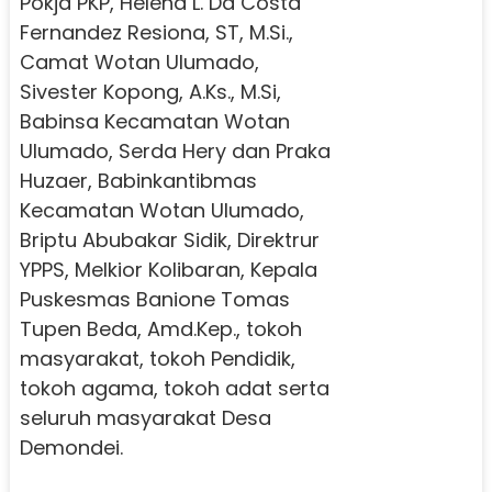
Pokja PKP, Helena L. Da Costa
Fernandez Resiona, ST, M.Si.,
Camat Wotan Ulumado,
Sivester Kopong, A.Ks., M.Si,
Babinsa Kecamatan Wotan
Ulumado, Serda Hery dan Praka
Huzaer, Babinkantibmas
Kecamatan Wotan Ulumado,
Briptu Abubakar Sidik, Direktrur
YPPS, Melkior Kolibaran, Kepala
Puskesmas Banione Tomas
Tupen Beda, Amd.Kep., tokoh
masyarakat, tokoh Pendidik,
tokoh agama, tokoh adat serta
seluruh masyarakat Desa
Demondei.