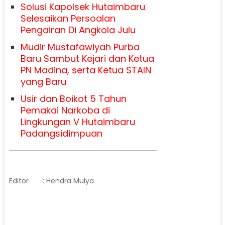
Solusi Kapolsek Hutaimbaru
Selesaikan Persoalan
Pengairan Di Angkola Julu
Mudir Mustafawiyah Purba
Baru Sambut Kejari dan Ketua
PN Madina, serta Ketua STAIN
yang Baru
Usir dan Boikot 5 Tahun
Pemakai Narkoba di
Lingkungan V Hutaimbaru
Padangsidimpuan
Editor
: Hendra Mulya