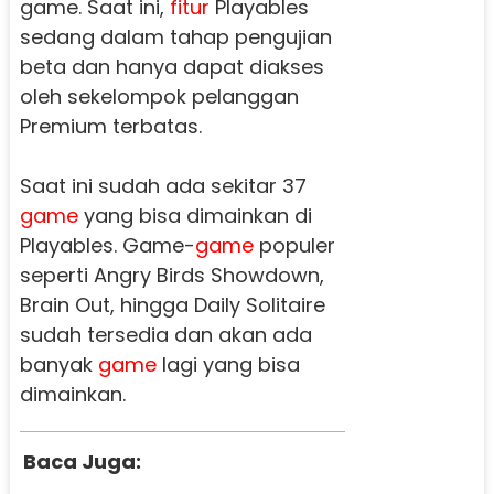
game. Saat ini,
fitur
Playables
sedang dalam tahap pengujian
beta dan hanya dapat diakses
oleh sekelompok pelanggan
Premium terbatas.
Saat ini sudah ada sekitar 37
game
yang bisa dimainkan di
Playables. Game-
game
populer
seperti Angry Birds Showdown,
Brain Out, hingga Daily Solitaire
sudah tersedia dan akan ada
banyak
game
lagi yang bisa
dimainkan.
Baca Juga: