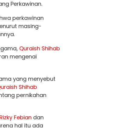
ng Perkawinan.
bahwa perkawinan
menurut masing-
nnya.
 Agama,
Quraish Shihab
ran mengenai
lama yang menyebut
uraish Shihab
entang pernikahan
Rizky Febian
dan
rena hal itu ada