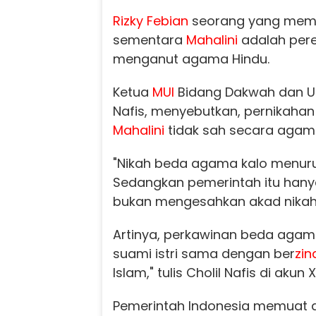
Rizky Febian
seorang yang meme
sementara
Mahalini
adalah per
menganut agama Hindu.
Ketua
MUI
Bidang Dakwah dan Uk
Nafis, menyebutkan, pernikaha
Mahalini
tidak sah secara agam
"Nikah beda agama kalo menurut 
Sedangkan pemerintah itu hany
bukan mengesahkan akad nikah
Artinya, perkawinan beda agam
suami istri sama dengan ber
zin
Islam," tulis Cholil Nafis di akun X
Pemerintah Indonesia memuat a