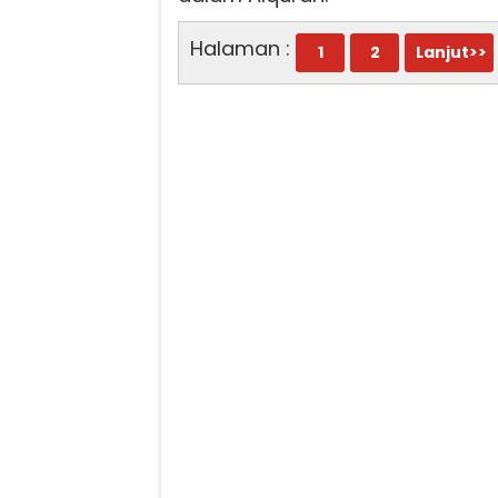
Halaman :
1
2
Lanjut>>