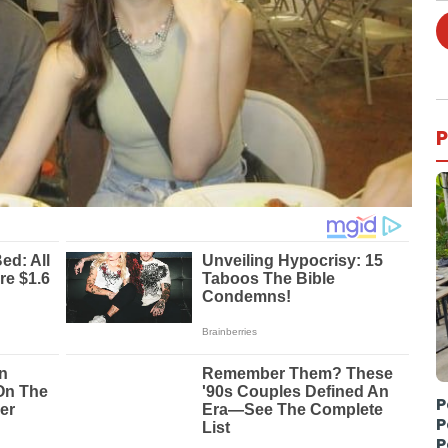
P
P
P
P