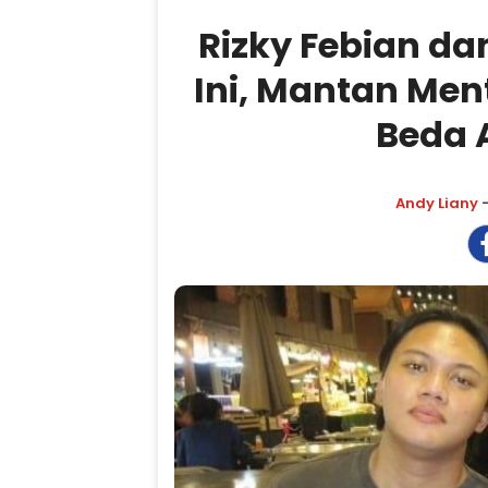
Rizky Febian da
Ini, Mantan Men
Beda 
Andy Liany
-