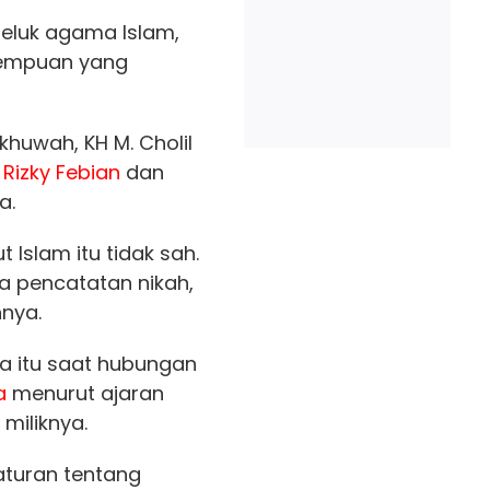
luk agama Islam,
empuan yang
huwah, KH M. Cholil
n
Rizky Febian
dan
a.
Islam itu tidak sah.
a pencatatan nikah,
nya.
a itu saat hubungan
a
menurut ajaran
 miliknya.
turan tentang