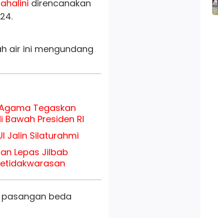
ahalini
direncanakan
24.
h air ini mengundang
h Agama Tegaskan
i Bawah Presiden RI
I Jalin Silaturahmi
ran Lepas Jilbab
Ketidakwarasan
n pasangan beda