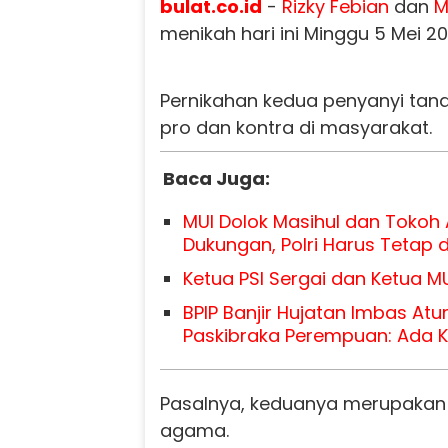
bulat.co.id
-
Rizky Febian
dan
M
menikah hari ini Minggu 5 Mei 20
Pernikahan kedua penyanyi tana
pro dan kontra di masyarakat.
Baca Juga:
MUI Dolok Masihul dan Toko
Dukungan, Polri Harus Tetap d
Ketua PSI Sergai dan Ketua MU
BPIP Banjir Hujatan Imbas Atu
Paskibraka Perempuan: Ada 
Pasalnya, keduanya merupaka
agama.