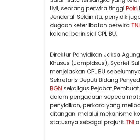
LMI, seorang perwira tinggi
Polri
Jenderal. Selain itu, penyidik 
dugaan keterlibatan perwira
TNI
kolonel berinisial CPL BU.
Direktur Penyidikan Jaksa Agun
Khusus (Jampidsus), Syarief Su
menjelaskan CPL BU sebelumny
Sekretaris Deputi Bidang Penye
BGN
sekaligus Pejabat Pembuat
dalam pengadaan sepeda motor
penyidikan, perkara yang melib
ditangani melalui mekanisme ko
statusnya sebagai prajurit
TNI
ak