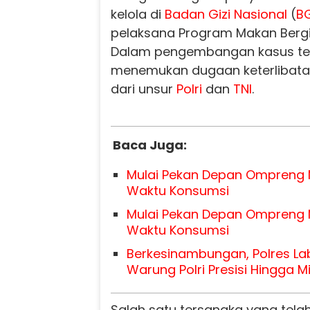
kelola di
Badan Gizi Nasional
(
B
pelaksana Program Makan Bergiz
Dalam pengembangan kasus ter
menemukan dugaan keterlibatan
dari unsur
Polri
dan
TNI
.
Baca Juga:
Mulai Pekan Depan Ompreng
Waktu Konsumsi
Mulai Pekan Depan Ompreng
Waktu Konsumsi
Berkesinambungan, Polres L
Warung Polri Presisi Hingga M
Salah satu tersangka yang tela