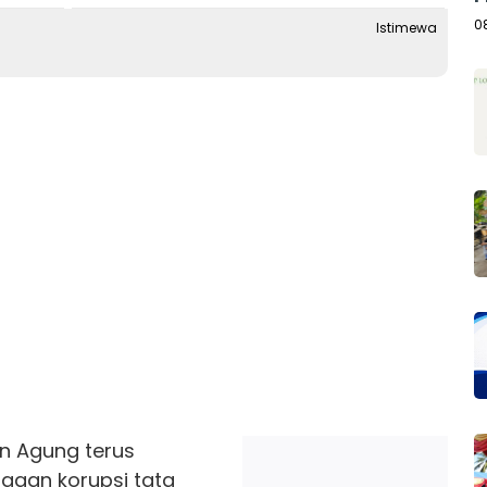
A
0
Istimewa
n Agung terus
aan korupsi tata