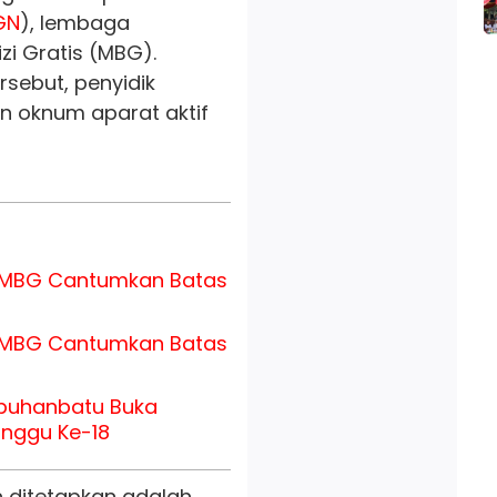
GN
), lembaga
i Gratis (MBG).
sebut, penyidik
 oknum aparat aktif
 MBG Cantumkan Batas
 MBG Cantumkan Batas
abuhanbatu Buka
inggu Ke-18
h ditetapkan adalah