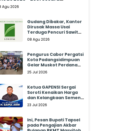
klamasi
8 Agu 2026
Gudang Dibakar, Kantor
Dirusak Massa Usai
Terduga Pencuri Sawit
Tewas: Manajemen
08 Agu 2026
Sibulan Estate Bungkam
Pengurus Cabor Pergatsi
Kota Padangsidimpuan
Gelar Muskot Perdana
2026 - 2030
25 Jul 2026
Ketua GAPENSI Sergai
Soroti Kenaikan Harga
dan Kelangkaan Semen,
Minta Pemerintah
23 Jul 2026
Segera Bertindak
Ini, Pesan Bupati Tapsel
pada Pengajian Akbar
Bulanan BKMT Masyitoh