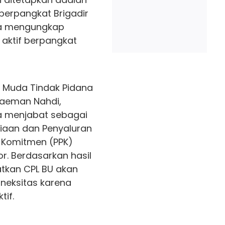
berpangkat Brigadir
juga mengungkap
aktif berpangkat
g Muda Tindak Pidana
laeman Nahdi,
a menjabat sebagai
diaan dan Penyaluran
 Komitmen (PPK)
. Berdasarkan hasil
atkan CPL BU akan
neksitas karena
tif.