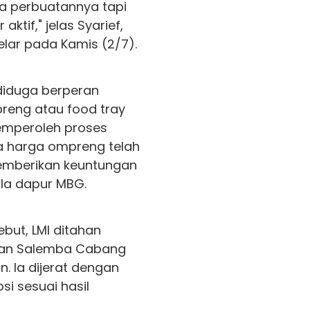
na perbuatannya tapi
aktif," jelas Syarief,
elar pada Kamis (2/7).
diduga berperan
reng atau food tray
emperoleh proses
ga harga ompreng telah
memberikan keuntungan
ola dapur MBG.
but, LMI ditahan
nan Salemba Cabang
n. Ia dijerat dengan
si sesuai hasil