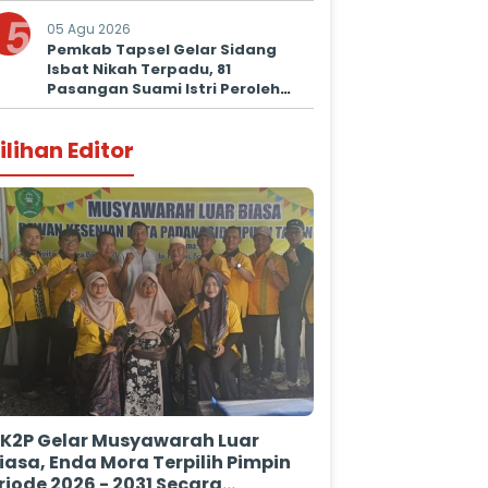
Prima untuk Masyarakat
5
05 Agu 2026
Pemkab Tapsel Gelar Sidang
Isbat Nikah Terpadu, 81
Pasangan Suami Istri Peroleh
Kepastian Hukum
ilihan Editor
K2P Gelar Musyawarah Luar
iasa, Enda Mora Terpilih Pimpin
riode 2026 - 2031 Secara