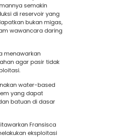
lamannya semakin
uksi di reservoir yang
idapatkan bukan migas,
dalam wawancara daring
sca menawarkan
ahan agar pasir tidak
loitasi.
unakan water-based
i lem yang dapat
dan batuan di dasar
 ditawarkan Fransisca
melakukan eksploitasi