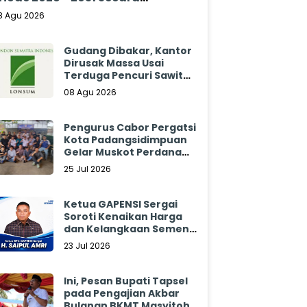
klamasi
8 Agu 2026
Gudang Dibakar, Kantor
Dirusak Massa Usai
Terduga Pencuri Sawit
Tewas: Manajemen
08 Agu 2026
Sibulan Estate Bungkam
Pengurus Cabor Pergatsi
Kota Padangsidimpuan
Gelar Muskot Perdana
2026 - 2030
25 Jul 2026
Ketua GAPENSI Sergai
Soroti Kenaikan Harga
dan Kelangkaan Semen,
Minta Pemerintah
23 Jul 2026
Segera Bertindak
Ini, Pesan Bupati Tapsel
pada Pengajian Akbar
Bulanan BKMT Masyitoh