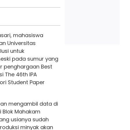
asari, mahasiswa
an Universitas
usi untuk
eski pada sumur yang
jar penghargaan Best
i The 46th IPA
ori Student Paper
ngan mengambil data di
di Blok Mahakam
ang usianya sudah
produksi minyak akan