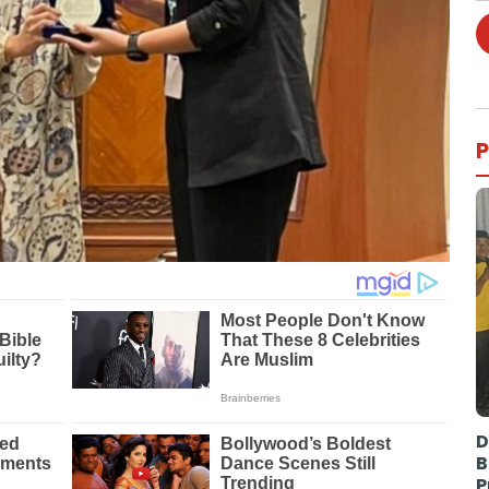
P
D
B
P