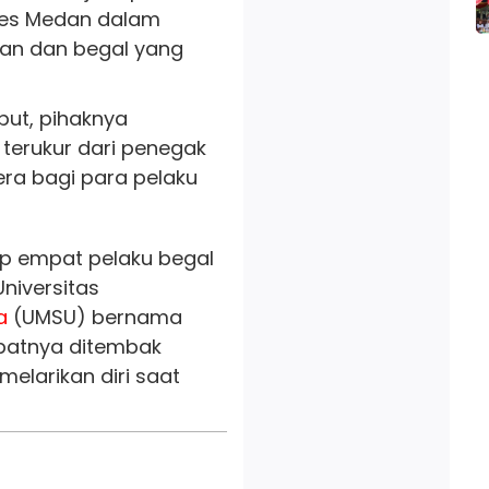
bes Medan dalam
nan dan begal yang
ebut, pihaknya
terukur dari penegak
ra bagi para pelaku
kap empat pelaku begal
iversitas
a
(UMSU) bernama
mpatnya ditembak
larikan diri saat