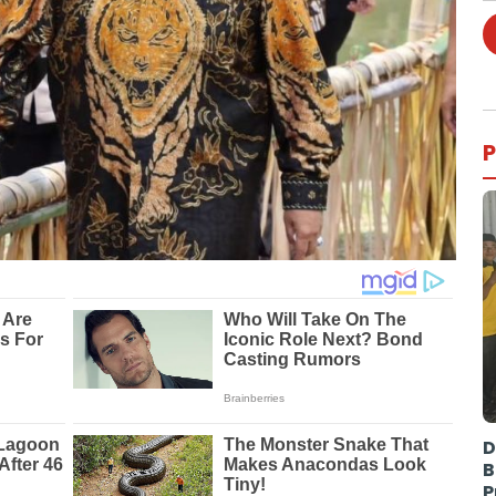
P
D
B
P