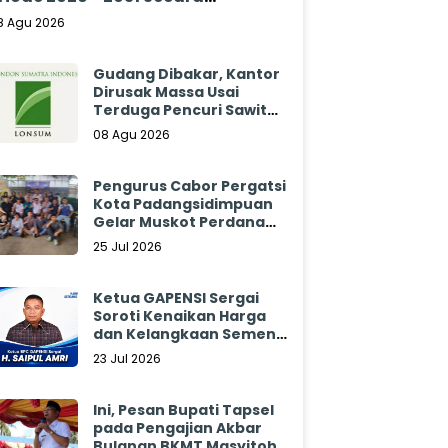
klamasi
8 Agu 2026
Gudang Dibakar, Kantor
Dirusak Massa Usai
Terduga Pencuri Sawit
Tewas: Manajemen
08 Agu 2026
Sibulan Estate Bungkam
Pengurus Cabor Pergatsi
Kota Padangsidimpuan
Gelar Muskot Perdana
2026 - 2030
25 Jul 2026
Ketua GAPENSI Sergai
Soroti Kenaikan Harga
dan Kelangkaan Semen,
Minta Pemerintah
23 Jul 2026
Segera Bertindak
Ini, Pesan Bupati Tapsel
pada Pengajian Akbar
Bulanan BKMT Masyitoh