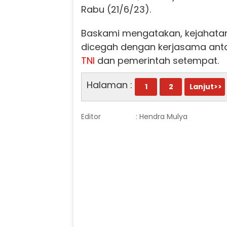
Rabu (21/6/23).
Baskami mengatakan, kejahatan 
dicegah dengan kerjasama antar
TNI
dan pemerintah setempat.
Halaman :
1
2
Lanjut>>
Editor
: Hendra Mulya