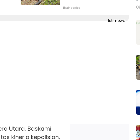
A
0
Istimewa
ra Utara, Baskami
as kinerja kepolisian,