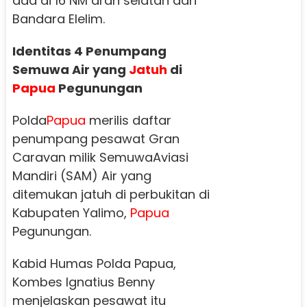
ada di 16 NM arah selatan dari
Bandara Elelim.
Identitas 4 Penumpang
Semuwa Air yang
Jatuh
di
Papua
Pegunungan
Polda
Papua
merilis daftar
penumpang pesawat Gran
Caravan milik SemuwaAviasi
Mandiri (SAM) Air yang
ditemukan jatuh di perbukitan di
Kabupaten Yalimo,
Papua
Pegunungan.
Kabid Humas Polda Papua,
Kombes Ignatius Benny
menjelaskan pesawat itu