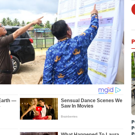
P
P
P
P