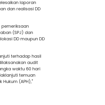
lesaikan laporan
n dan realisasi DD
n pemeriksaan
waban (SPJ) dan
 alokasi DD maupun DD
njuti terhadap hasil
ilaksanakan audit
ngka waktu 60 hari
aklanjuti temuan
k Hukum (APH),"