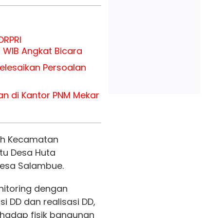
ORPRI
 WIB Angkat Bicara
elesaikan Persoalan
ian di Kantor PNM Mekar
yah Kecamatan
tu Desa Huta
esa Salambue.
itoring dengan
i DD dan realisasi DD,
hadap fisik bangunan