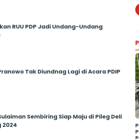
kan RUU PDP Jadi Undang-Undang
2
P
Pranowo Tak Diundnag Lagi di Acara PDIP
ulaiman Sembiring Siap Maju di Pileg Deli
 2024
P
P
P