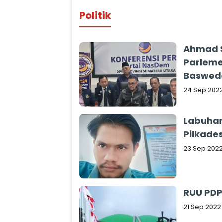
Politik
Ahmad S
Parleme
Baswed
24 Sep 202
Labuhan
Pilkades
23 Sep 202
RUU PDP
21 Sep 2022