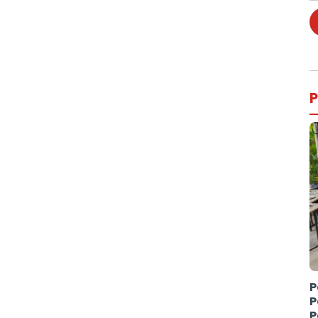
P
P
P
P