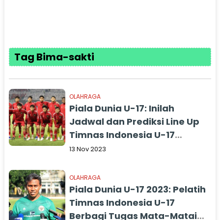
Tag Bima-sakti
OLAHRAGA
Piala Dunia U-17: Inilah
Jadwal dan Prediksi Line Up
Timnas Indonesia U-17
Melawan Panama Malam Ini
13 Nov 2023
OLAHRAGA
Piala Dunia U-17 2023: Pelatih
Timnas Indonesia U-17
Berbagi Tugas Mata-Matai