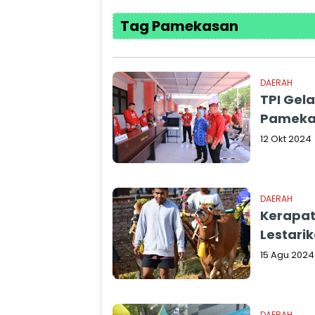
Tag Pamekasan
DAERAH
TPI Gela
Pameka
12 Okt 2024
DAERAH
Kerapat
Lestari
15 Agu 2024
DAERAH