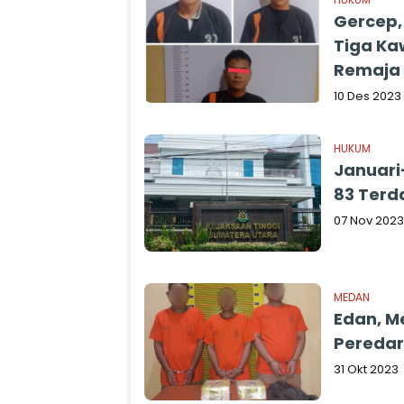
Gercep,
Tiga Ka
Remaja
10 Des 2023
HUKUM
Januari
83 Ter
07 Nov 2023
MEDAN
Edan, Me
Peredar
31 Okt 2023