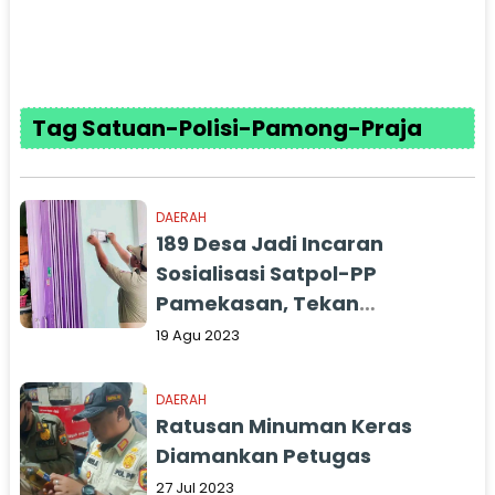
Tag Satuan-Polisi-Pamong-Praja
DAERAH
189 Desa Jadi Incaran
Sosialisasi Satpol-PP
Pamekasan, Tekan
Peredaran Rokok Ilegal
19 Agu 2023
DAERAH
Ratusan Minuman Keras
Diamankan Petugas
27 Jul 2023