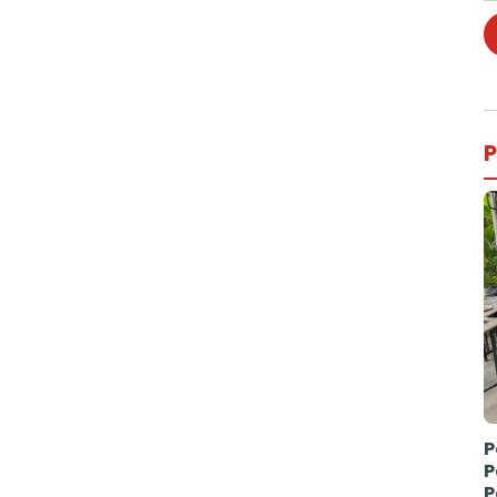
P
P
P
P