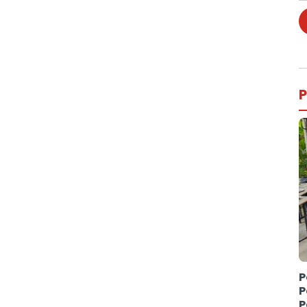
P
P
P
P