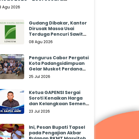
klamasi
8 Agu 2026
Gudang Dibakar, Kantor
Dirusak Massa Usai
Terduga Pencuri Sawit
Tewas: Manajemen
08 Agu 2026
Sibulan Estate Bungkam
Pengurus Cabor Pergatsi
Kota Padangsidimpuan
Gelar Muskot Perdana
2026 - 2030
25 Jul 2026
Ketua GAPENSI Sergai
Soroti Kenaikan Harga
dan Kelangkaan Semen,
Minta Pemerintah
23 Jul 2026
Segera Bertindak
Ini, Pesan Bupati Tapsel
pada Pengajian Akbar
Bulanan BKMT Masyitoh