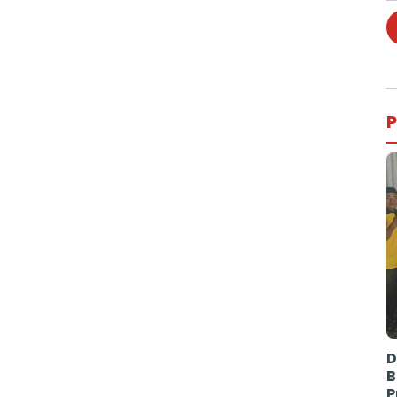
P
D
B
P