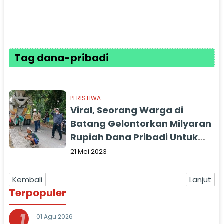
Tag dana-pribadi
PERISTIWA
Viral, Seorang Warga di
Batang Gelontorkan Milyaran
Rupiah Dana Pribadi Untuk
Perbaikan Jalan
21 Mei 2023
Kembali
Lanjut
Terpopuler
1
01 Agu 2026